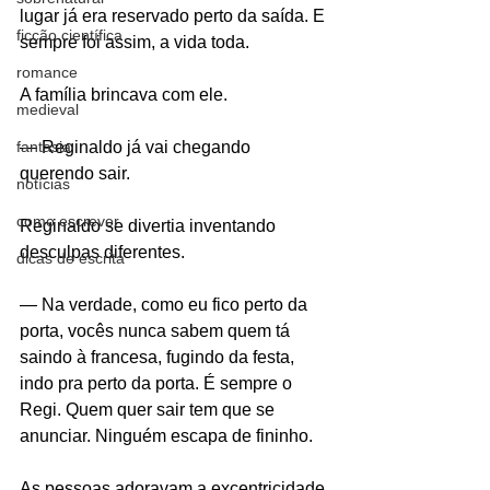
lugar já era reservado perto da saída. E 
ficção científica
sempre foi assim, a vida toda.
romance
A família brincava com ele.
medieval
fantasia
— Reginaldo já vai chegando 
querendo sair.
notícias
como escrever
Reginaldo se divertia inventando 
desculpas diferentes.
dicas de escrita
— Na verdade, como eu fico perto da 
porta, vocês nunca sabem quem tá 
saindo à francesa, fugindo da festa, 
indo pra perto da porta. É sempre o 
Regi. Quem quer sair tem que se 
anunciar. Ninguém escapa de fininho.
As pessoas adoravam a excentricidade 