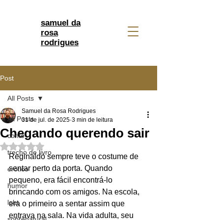
samuel da
rosa
rodrigues
Post
All Posts
Samuel da Rosa Rodrigues
All Posts
31 de jul. de 2025
3 min de leitura
Chegando querendo sair
conto
Avaliado com NaN de 5 estrelas.
trecho de livro
Reginaldo sempre teve o costume de 
sentar perto da porta. Quando 
erótico
pequeno, era fácil encontrá-lo 
humor
brincando com os amigos. Na escola, 
lgbt
era o primeiro a sentar assim que 
entrava na sala. Na vida adulta, seu 
sobrenatural